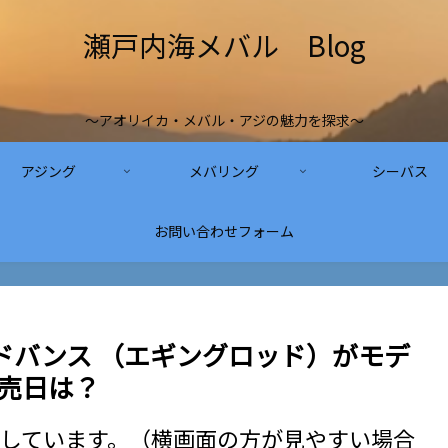
瀬戸内海メバル Blog
～アオリイカ・メバル・アジの魅力を探求～
アジング
メバリング
シーバス
お問い合わせフォーム
ドバンス （エギングロッド）がモデ
発売日は？
しています。（横画面の方が見やすい場合