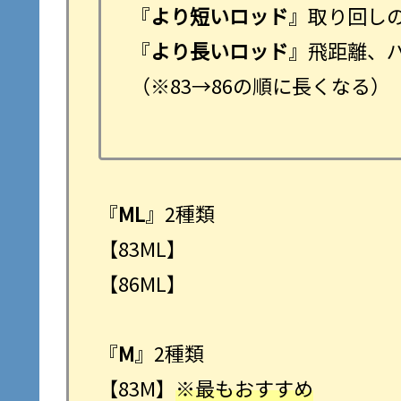
『
より短いロッド
』取り回し
『
より長いロッド
』飛距離、
（※83→86の順に長くなる）
『
ML
』2種類
【83ML】
【86ML】
『
M
』2種類
【83M】
※最もおすすめ