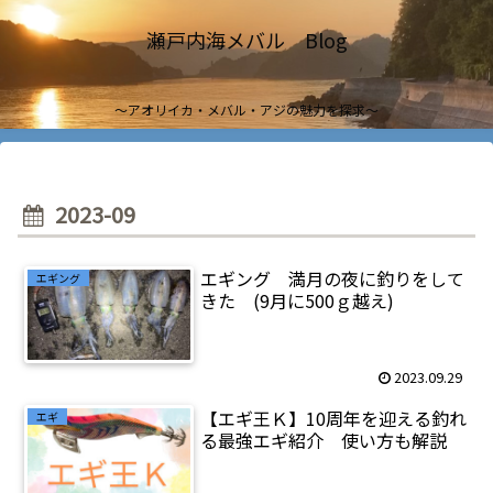
瀬戸内海メバル Blog
～アオリイカ・メバル・アジの魅力を探求～
2023-09
エギング 満月の夜に釣りをして
エギング
きた (9月に500ｇ越え)
2023.09.29
【エギ王Ｋ】10周年を迎える釣れ
エギ
る最強エギ紹介 使い方も解説