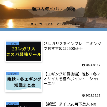
瀬戸内海メバル Blog
～アオリイカ・メバル・アジの魅力を探求～
23レガリスをインプレ エギング
エギング
でおすすめは2500番手
2024.06.12
【エギング知識後編】晩秋・冬ア
エギング
オリイカを狙うポイント シャロ
ーエギ
2023.12.18
【新型】ダイワ26月下美人 MX
アジング