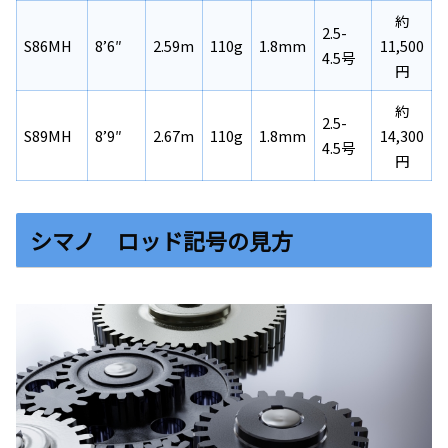
約
2.5-
S86MH
8’6″
2.59m
110g
1.8mm
11,500
4.5号
円
約
2.5-
S89MH
8’9″
2.67m
110g
1.8mm
14,300
4.5号
円
シマノ ロッド記号の見方