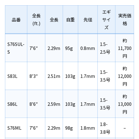
エギ
全長
実売価
品番
全長
自重
先径
サイ
(ft.)
格
ズ
約
S76SUL-
1.5-
7’6″
2.29m
95g
0.8mm
11,700
S
2.5号
円
約
1.5-
S83L
8’3″
2.51m
103g
1.7mm
12,000
3.5号
円
約
1.5-
S86L
8’6″
2.59m
103g
1.7mm
13,000
3.5号
円
1.8-
S76ML
7’6″
2.29m
98g
1.8mm
–
3.8号