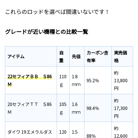
これらのロッドを選べば間違いないです！
グレードが近い機種との比較一覧
自
カーボン含
実売価
アイテム
先径
重
有率
格
約
22セフィアＢＢ Ｓ86
110
1.8
95.2％
13,800
Ｍ
ｇ
ｍｍ
円
約
20セフィアＴＴ Ｓ86
105
1.6
98.4％
17,300
Ｍ
ｇ
ｍｍ
円
約
ダイワ 19エメラルダス
120
1.5
88％
12,600