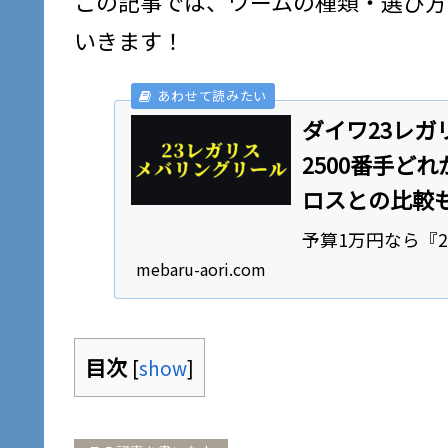
この記事では、ワームの種類・選び方・
いきます！
ダイワ23レガ
2500番手ど
ロスとの比較
予算1万円なら『
して名高い『23
mebaru-aori.com
ガリスを選ぶ際、
たい！・価格帯の
問に答えます...
目次
[
show
]