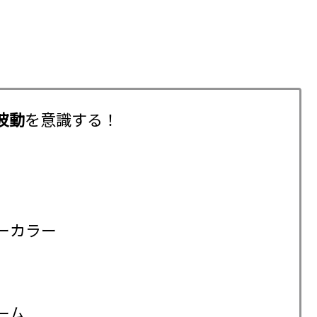
波動
を意識する！
グローカラー
ーム