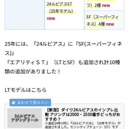
24ルビアスST
フ）
2種
new
（25年モデル）
SF（スーパーフィ
new
ネス）4種
new
25年には、『24ルビアス』に『SF(スーパーフィネ
ス)』
『エアリティＳＴ』（LTとSF）も追加され計10種
類の追加がありました！
LTモデルはこちら
【新型】ダイワ24ルビアスのインプレ比
較 アジングは2000・2500番手どっちがお
すすめ？
※追記24年3月に『24ルビアスSF』（25年モデル）が
追加されました。センシティブチューン（ST）モデ