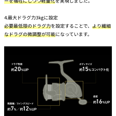
ーを犠牲にしつつ軽量化
を実現しました。
4.最大ドラグ力3kgに設定
必要最低限のドラグ力
を設定することで、
より繊細
なドラグの微調整が可能
になっています。