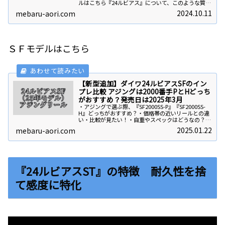
ルはこちら『24ルビアス』について、このような質問
に答えます！・アジングで選ぶ際、『LT2000S-P』
2024.10.11
mebaru-aori.com
『LT2000S-H』『LT25...
ＳＦモデルはこちら
【新型追加】ダイワ24ルビアスSFのイン
プレ比較 アジングは2000番手PとHどっち
がおすすめ？発売日は2025年3月
・アジングで選ぶ際、『SF2000SS-P』『SF2000SS-
H』どっちがおすすめ？・価格帯の近いリールとの違
い・比較が見たい！・自重やスペックはどうなの？こ
のような質問に答えます！結論から申しますと、、発
2025.01.22
mebaru-aori.com
売日2025年3月24ルビアスS...
『24ルビアスST』の特徴 耐久性を捨
て感度に特化