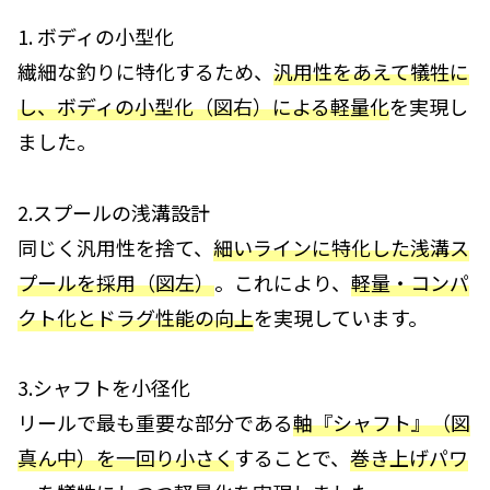
1. ボディの小型化
繊細な釣りに特化するため、
汎用性をあえて犠牲に
し、ボディの小型化
（
図
右
）
による軽量化
を実現し
ました。
2.スプールの浅溝設計
同じく汎用性を捨て、
細いラインに特化した浅溝ス
プールを採用（図左）
。これにより、
軽量・コンパ
クト化とドラグ性能の向上
を実現しています。
3.シャフトを小径化
リールで最も重要な部分である
軸『シャフト』（図
真ん中
）を一回り小さく
することで、
巻き上げパワ