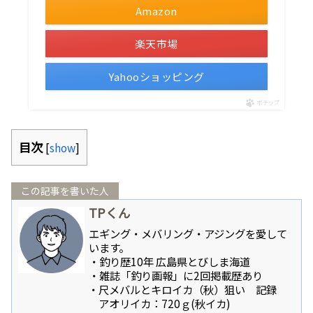
Amazon
楽天市場
Yahooショッピング
ポチップ
目次
[
show
]
この記事を書いた人
TPくん
エギング・メバリング・アジングを愛して
います。
・釣り歴10年 広島県とびしま海道
・雑誌「釣り画報」に2回掲載歴あり
・尺メバルとキロイカ（秋）狙い 記録
アオリイカ：720ｇ(秋イカ)