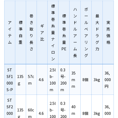
標
ハ
ボ
準
巻
標
ン
ー
最
巻
ア
標
き
準
ド
ル
大
実
ギ
糸
イ
準
取
巻
ル
ベ
ド
売
ア
量
テ
自
り
糸
ア
ア
ラ
価
比
ナ
ム
重
長
量
ー
リ
グ
格
イ
さ
PE
ム
ン
力
ロ
長
グ
ン
ST
2.5l
0.3
35
36,
SF1
135
57c
b-
号-
4.6
m
8個
3kg
000
000
ｇ
m
100
200
m
円
S-P
m
m
ST
2.5l
0.3
SF2
40
36,
135
60c
b-
号-
000
4.6
m
8個
3kg
000
ｇ
m
100
200