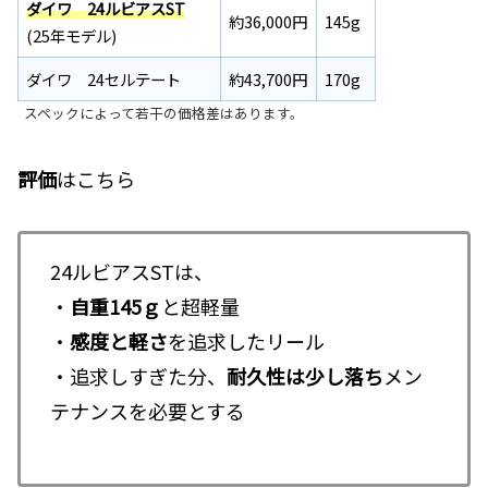
ダイワ 24ルビアス
ST
約36,000円
145g
(25年モデル)
ダイワ 24セルテート
約43,700円
170g
スペックによって若干の価格差はあります。
評価
はこちら
24ルビアスSTは、
・
自重145ｇ
と超軽量
・
感度と軽さ
を追求したリール
・追求しすぎた分、
耐久性は少し落ち
メン
テナンスを必要とする