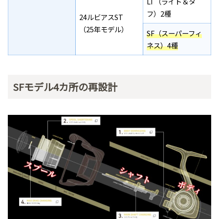
LT（ライト＆タ
フ）2種
24ルビアスST
（25年モデル）
SF（スーパーフィ
ネス）4種
SFモデル4カ所の再設計