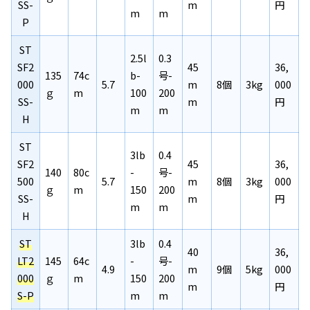
SS-
m
円
m
m
P
ST
2.5l
0.3
SF2
45
36,
135
74c
b-
号-
000
5.7
m
8個
3kg
000
ｇ
m
100
200
SS-
m
円
m
m
H
ST
3lb
0.4
SF2
45
36,
140
80c
-
号-
500
5.7
m
8個
3kg
000
ｇ
m
150
200
SS-
m
円
m
m
H
ST
3lb
0.4
40
36,
LT2
145
64c
-
号-
4.9
m
9個
5kg
000
000
ｇ
m
150
200
m
円
S-P
m
m