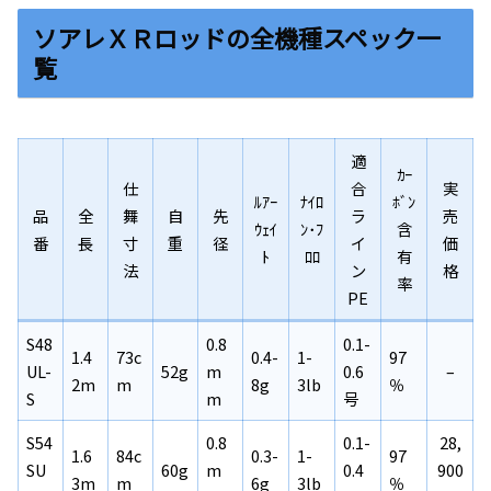
ソアレＸＲロッドの全機種スペック一
覧
適
ｶｰ
仕
合
実
ﾙｱｰ
ﾅｲﾛ
ﾎﾞﾝ
品
全
舞
自
先
ラ
売
ｳｪｲ
ﾝ･ﾌ
含
番
長
寸
重
径
イ
価
ﾄ
ﾛﾛ
有
法
ン
格
率
PE
S48
0.8
0.1-
1.4
73c
0.4-
1-
97
UL-
52g
m
0.6
–
2m
m
8g
3lb
％
S
m
号
S54
0.8
0.1-
28,
1.6
84c
0.3-
1-
97
SU
60g
m
0.4
900
3m
m
6g
3lb
％