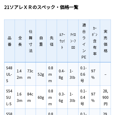
21ソアレＸＲのスペック・価格一覧
適
ｶｰ
仕
合
実
ﾙｱｰ
ﾅｲﾛ
ﾎﾞﾝ
品
全
舞
自
先
ラ
売
ｳｪｲ
ﾝ･ﾌ
含
番
長
寸
重
径
イ
価
ﾄ
ﾛﾛ
有
法
ン
格
率
PE
S48
0.8
0.1-
1.4
73c
0.4-
1-
97
UL-
52g
m
0.6
–
2m
m
8g
3lb
％
S
m
号
S54
0.8
0.1-
28,
1.6
84c
0.3-
1-
97
SU
60g
m
0.4
900
3m
m
6g
3lb
％
L-S
m
号
円
S58
0.8
0.1-
29,