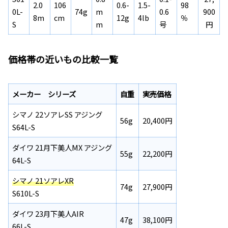
2.0
106
0.6-
1.5-
98
0L-
74g
m
0.6
900
8m
cm
12g
4lb
％
S
m
号
円
価格帯の近いもの比較一覧
メーカー シリーズ
自重
実売価格
シマノ 22ソアレSS アジング
56g
20,400円
S64L-S
ダイワ 21月下美人MX アジング
55g
22,200円
64L-S
シマノ 21ソアレXR
74g
27,900円
S610L-S
ダイワ 23月下美人AIR
47g
38,100円
66L-S