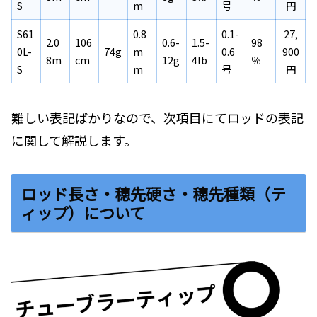
S
m
号
円
S61
0.8
0.1-
27,
2.0
106
0.6-
1.5-
98
0L-
74g
m
0.6
900
8m
cm
12g
4lb
％
S
m
号
円
難しい表記ばかりなので、次項目にてロッドの表記
に関して解説します。
ロッド長さ・穂先硬さ・穂先種類（テ
ィップ）について