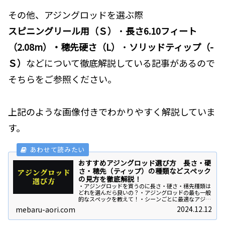
その他、アジングロッドを選ぶ際
スピニングリール用（Ｓ）
・
長さ6.10フィート
（2.08m）・穂先硬さ（L）
・
ソリッドティップ（-
Ｓ）
などについて徹底解説している記事があるので
そちらをご参照ください。
上記のような画像付きでわかりやすく解説していま
す。
おすすめアジングロッド選び方 長さ・硬
さ・穂先（ティップ）の種類などスペック
の見方を徹底解説！
・アジングロッドを買うのに長さ・硬さ・穂先種類は
どれを選んだら良いの？・アジングロッドの最も一般
的なスペックを教えて！・シーンごとに最適なアジン
グロッドの選び方を教えて！・アジングロッドとメバ
2024.12.12
mebaru-aori.com
リングロッドの違いは？今回の記事では、このよう
な...