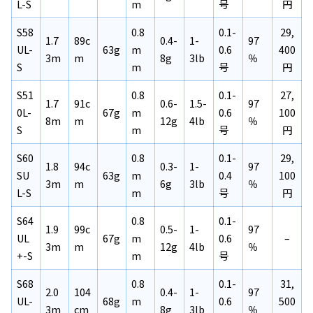
L-S
m
号
円
S58
0.8
0.1-
29,
1.7
89c
0.4-
1-
97
UL-
63g
m
0.6
400
3m
m
8g
3lb
％
S
m
号
円
S51
0.8
0.1-
27,
1.7
91c
0.6-
1.5-
97
0L-
67g
m
0.6
100
8m
m
12g
4lb
％
S
m
号
円
S60
0.8
0.1-
29,
1.8
94c
0.3-
1-
97
SU
63g
m
0.4
100
3m
m
6g
3lb
％
L-S
m
号
円
S64
0.8
0.1-
1.9
99c
0.5-
1-
97
UL
67g
m
0.6
–
3m
m
12g
4lb
％
+-S
m
号
S68
0.8
0.1-
31,
2.0
104
0.4-
1-
97
UL-
68g
m
0.6
500
3m
cm
8g
3lb
％