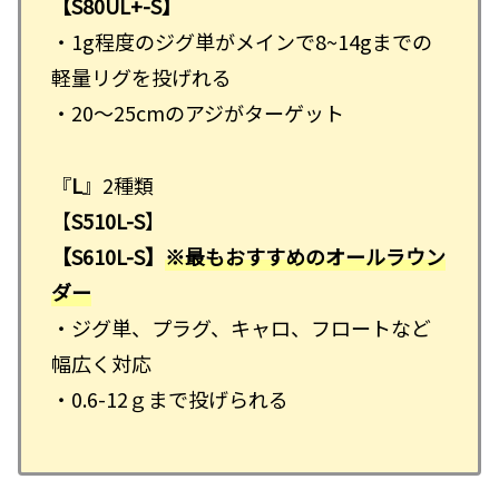
【S80UL+-S】
・1g程度のジグ単がメインで8~14gまでの
軽量リグを投げれる
・20～25cmのアジがターゲット
『
L
』2種類
【
S510L-S
】
【S610L-S】
※最もおすすめのオールラウン
ダー
・ジグ単、プラグ、キャロ、フロートなど
幅広く対応
・0.6-12ｇまで投げられる