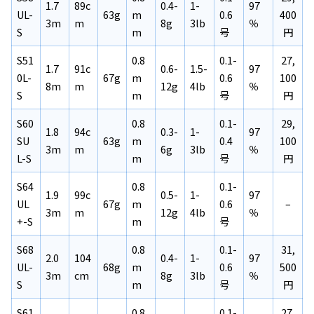
1.7
89c
0.4-
1-
97
UL-
63g
m
0.6
400
3m
m
8g
3lb
％
S
m
号
円
S51
0.8
0.1-
27,
1.7
91c
0.6-
1.5-
97
0L-
67g
m
0.6
100
8m
m
12g
4lb
％
S
m
号
円
S60
0.8
0.1-
29,
1.8
94c
0.3-
1-
97
SU
63g
m
0.4
100
3m
m
6g
3lb
％
L-S
m
号
円
S64
0.8
0.1-
1.9
99c
0.5-
1-
97
UL
67g
m
0.6
–
3m
m
12g
4lb
％
+-S
m
号
S68
0.8
0.1-
31,
2.0
104
0.4-
1-
97
UL-
68g
m
0.6
500
3m
cm
8g
3lb
％
S
m
号
円
S61
0.8
0.1-
27,