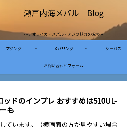
瀬戸内海メバル Blog
～アオリイカ・メバル・アジの魅力を探求～
アジング
メバリング
シーバス
お問い合わせフォーム
ロッドのインプレ おすすめは510UL-
ューも
しています。（横画面の方が見やすい場合