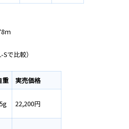
78ｍ
 L-Sで比較）
自重
実売価格
5g
22,200円