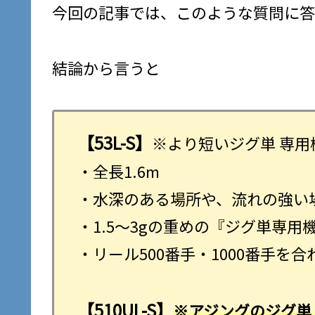
今回の記事では、このような質問に答
結論から言うと
【53L-S】
※より短いジグ単 専
・全長1.6m
・水深のある場所や、流れの強い
・1.5～3gの重めの『ジグ単専用
・リール500番手・1000番手を
【510UL-S】
※アジングのジグ単