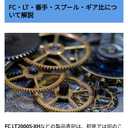
FC・LT・番手・スプール・ギア比につ
いて解説
FC
LT2000S-XH
などの製品表記は、初見では何のこ