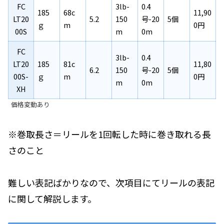
FC
3lb-
0.4
185
68c
11,90
LT20
5.2
150
号-20
5個
ｇ
m
0円
00S
m
0m
FC
3lb-
0.4
LT20
185
81c
11,80
6.2
150
号-20
5個
00S-
ｇ
m
0円
m
0m
XH
価格変動あり
※巻取長さ＝リールを1回転した時に巻き取れる長
さのこと
難しい表記ばかりなので、次項目にてリールの表記
に関して解説します。