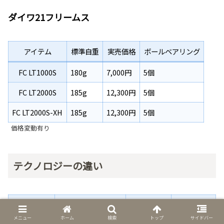
ダイワ21フリームス
アイテム
標準自重
実売価格
ボールベアリング
FC LT1000S
180g
7,000円
5個
FC LT2000S
185g
12,300円
5個
FC LT2000S-XH
185g
12,300円
5個
価格変動有り
テクノロジーの違い
エアドライブデザイ
ン
マグシール
メニュー
ホーム
検索
トップ
サイドバー
アイテム
ドラグ機構