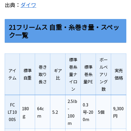
出典：
ダイワ
21フリームス 自重・糸巻き量・スペッ
ク一覧
標準
ボー
巻き
巻糸
標準
ルベ
アイ
標準
ギア
実売
取り
量ナ
巻糸
アリ
テム
自重
比
価格
長さ
イロ
量PE
ング
ン
数
2.5lb
FC
0.3
180
64c
-
9,300
LT10
5.2
号-20
5個
ｇ
m
100
円
00S
0m
m