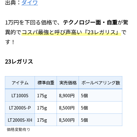
出典：
ダイワ
1万円を下回る価格で、
テクノロジー面・自重
が驚
異的で
コスパ最強と呼び声高い『23レガリス』
で
す！
23レガリス
アイテム
標準自重
実売価格
ボールベアリング数
LT1000S
175g
8,900円
5個
LT2000S-P
175g
8,500円
5個
LT2000S-XH
175g
8,500円
5個
価格変動有り