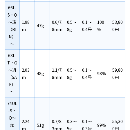
66L-
S・Q
～凛
1.98
0.6/7.
0.5～
0.1～
100
53,80
47g
（RI
m
8mm
8g
0.4号
％
0円
N）
～
68L-
T・Q
～冴
2.03
1.1/7.
0.5～
0.1～
59,80
48g
98％
（SA
m
8mm
8g
0.4号
0円
E）
～
74UL
-S・
Q～
2.24
0.7/8.
0.3～
0.1～
55,30
絃
51g
99％
m
3mm
5g
0.3号
0円