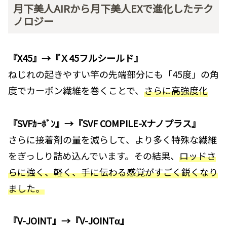
月下美人AIRから月下美人EXで進化したテク
ノロジー
『X45』→『Ｘ45フルシールド』
ねじれの起きやすい竿の先端部分にも「45度」の角
度でカーボン繊維を巻くことで、
さらに高強度化
『SVFｶｰﾎﾞﾝ』→『SVF COMPILE-Xナノプラス』
さらに接着剤の量を減らして、より多く特殊な繊維
をぎっしり詰め込んでいます。その結果、
ロッドさ
らに強く、軽く、手に伝わる感覚がすごく鋭くなり
ました。
『V-JOINT』→『V-JOINTα』