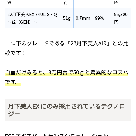
W
ｇ
円
22月下美人EX 74UL-S・Q
55,300
51g
0.7mm
99％
～絃（GEN）～
円
一つ下のグレードである『23月下美人AIR』との比
較です！
自重だけみると、3万円台で50ｇと驚異的なコスパ
です。
月下美人EX にのみ採用されているテクノロ
ジー
ESS エキスパートセンスシミュレーション