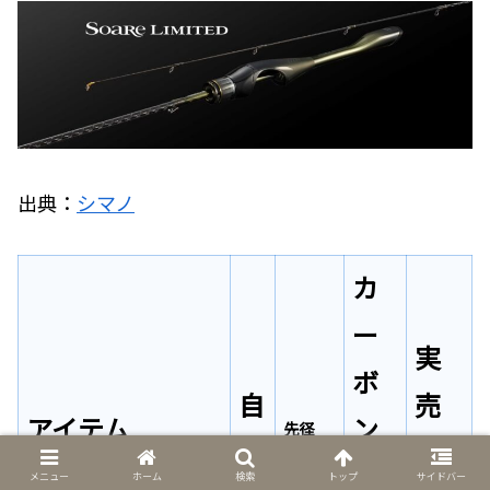
出典：
シマノ
カ
ー
実
ボ
自
売
アイテム
ン
先径
重
価
含
メニュー
ホーム
検索
トップ
サイドバー