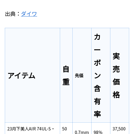
出典：
ダイワ
カ
ー
実
ボ
自
売
アイテム
ン
先径
重
価
含
格
有
率
23月下美人AIR 74UL-S・
50
37,500
0.7mm
98％