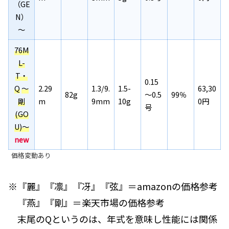
（GE
N）
～
76M
L-
T・
0.15
Q
～
2.29
1.3/9.
1.5-
63,30
82g
～0.5
99％
剛
m
9mm
10g
0円
号
(GO
U)～
new
価格変動あり
※『麗』『凛』『冴』『弦』＝amazonの価格参考
『燕』『剛』＝楽天市場の価格参考
末尾のQというのは、年式を意味し性能には関係