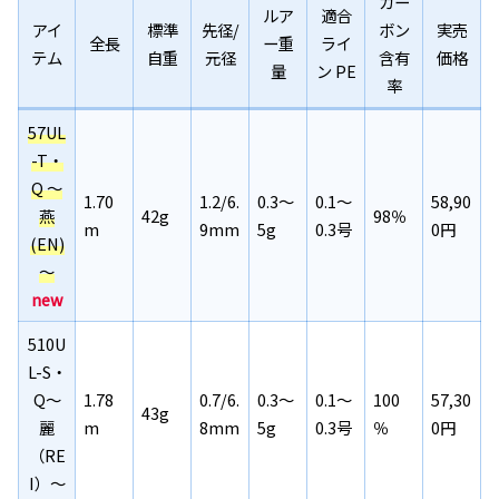
カー
ルア
適合
アイ
標準
先径/
ボン
実売
全長
ー重
ライ
テム
自重
元径
含有
価格
量
ン PE
率
57UL
-T・
Q
～
1.70
1.2/6.
0.3～
0.1～
58,90
燕
42g
98％
m
9mm
5g
0.3号
0円
(EN)
～
new
510U
L-S・
Q～
1.78
0.7/6.
0.3～
0.1～
100
57,30
43g
麗
m
8mm
5g
0.3号
％
0円
（RE
I）～