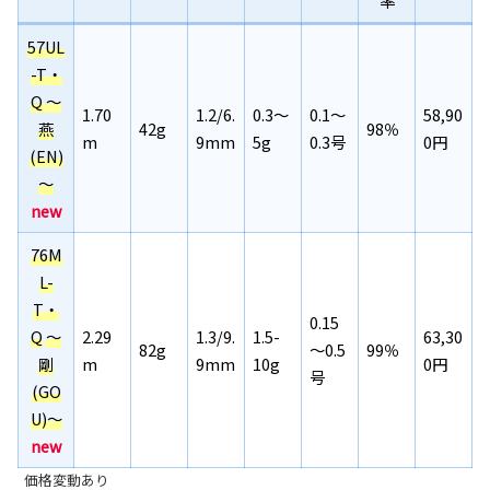
率
57UL
-T・
Q
～
1.70
1.2/6.
0.3～
0.1～
58,90
燕
42g
98％
m
9mm
5g
0.3号
0円
(EN)
～
new
76M
L-
T・
0.15
Q
～
2.29
1.3/9.
1.5-
63,30
82g
～0.5
99％
剛
m
9mm
10g
0円
号
(GO
U)～
new
価格変動あり