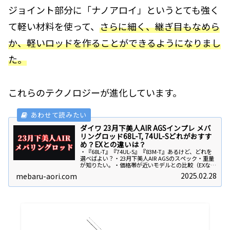
ジョイント部分に「ナノアロイ」というとても強く
て軽い材料を使って、
さらに細く、継ぎ目もなめら
か、軽いロッドを作ることができるようになりまし
た。
これらのテクノロジーが進化しています。
ダイワ 23月下美人AIR AGSインプレ メバ
リングロッド68L-T, 74UL-Sどれがおすす
め？EXとの違いは？
・『68L-T』『74UL-S』『83M-T』あるけど、どれを
選べばよい？・23月下美人AIR AGSのスペック・重量
が知りたい。・価格帯が近いモデルとの比較（EXな
ど）を見たい。このような質問に答えます！結論から
2025.02.28
mebaru-aori.com
言いますと【68L-T】2...