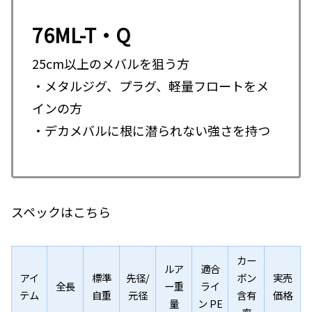
76ML-T・Q
25cm以上のメバルを狙う方
・メタルジグ、プラグ、軽量フロートをメ
インの方
・デカメバルに根に潜られない強さを持つ
スペックはこちら
カー
ルア
適合
アイ
標準
先径/
ボン
実売
全長
ー重
ライ
テム
自重
元径
含有
価格
量
ン PE