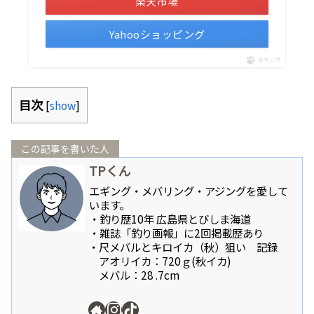
楽天市場
Yahooショッピング
ポチップ
目次
[
show
]
この記事を書いた人
TPくん
エギング・メバリング・アジングを愛して
います。
・釣り歴10年 広島県とびしま海道
・雑誌「釣り画報」に2回掲載歴あり
・尺メバルとキロイカ（秋）狙い 記録
アオリイカ：720ｇ(秋イカ)
メバル：28 .7cm