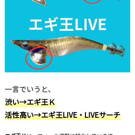
一言でいうと、
渋い→エギ王Ｋ
活性高い→エギ王LIVE・LIVEサーチ