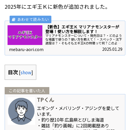
2025年にエギ王Ｋに新色が追加されました。
【新色】エギ王Ｋ マリアナモンスターが
登場！使い方を解説します！
マリアナモンスターについて・発売日は？・どのよう
な場面で使うの？使い方を教えて！・スぺック・沈下
速度は？・そもそもエギ王Kの特徴って何？このよう
な質問に答えます！結論から申し上げると発売日
2025.01.29
mebaru-aori.com
2025年3月上旬スペック一覧号数重さ沈下速度長さ
テ...
目次
[
show
]
この記事を書いた人
TPくん
エギング・メバリング・アジングを愛して
います。
・釣り歴10年 広島県とびしま海道
・雑誌「釣り画報」に2回掲載歴あり