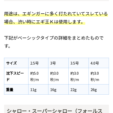
用途は、エギンガーに多く打たれていてスレている
場合、渋い時にエギ王Ｋは使用します。
下記がベーシックタイプの詳細をまとめたもので
す。
サイズ
2.5号
3号
3.5号
4.0号
沈下スピー
約5.0
約3.0
約3.0
約3.0
ド
秒/m
秒/m
秒/m
秒/m
重量
11g
16g
22g
26g
シャロー・スーパーシャロー（フォールス