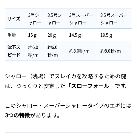
3号シ
3.5号シ
3号スーパー
3.5号スーパー
サイズ
ャロー
ャロー
シャロー
シャロー
重量
15ｇ
20ｇ
14.5ｇ
19.5ｇ
沈下ス
約6.0
約6.0
約8.0秒/m
約8.0秒/m
ピード
秒/m
秒/m
シャロー（浅場）でスレイカを攻略するための鍵
は、ゆっくりと安定した
「スローフォール」
です。
このシャロー・スーパーシャロータイプのエギには
3つの特徴
があります。