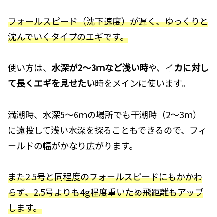
フォールスピード（沈下速度）が遅
く
、ゆっくりと
沈んでいくタイプのエギです。
使い方は、
水深が2～3ｍなど浅い時
や、イ
カに対し
て長くエギを見せたい
時をメインに使います。
満潮時、水深5～6ｍの場所でも干潮時（2～3ｍ）
に遠投して浅い水深を探ることもできるので、フィ
ールドの幅がかなり広がります。
また2.5号と同程度のフォールスピード
にもかかわ
らず
、2.5号よりも4g程度重いため飛距離もアップ
します。