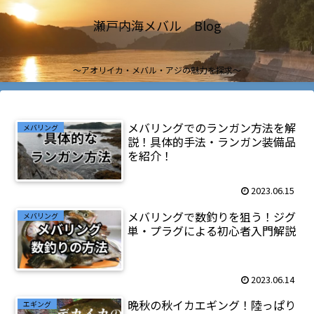
瀬戸内海メバル Blog
～アオリイカ・メバル・アジの魅力を探求～
メバリングでのランガン方法を解
メバリング
説！具体的手法・ランガン装備品
を紹介！
2023.06.15
メバリングで数釣りを狙う！ジグ
メバリング
単・プラグによる初心者入門解説
2023.06.14
晩秋の秋イカエギング！陸っぱり
エギング