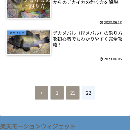
からのデカイカの釣り方を解説
2023.06.13
デカメバル（尺メバル）の釣り方
メバリング
を初心者でもわかりやすく完全攻
略！
2023.06.05
前
1
21
22
へ
楽天モーションウィジェット