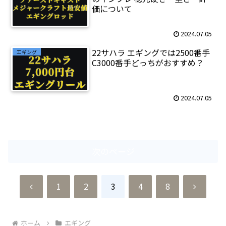
価について
2024.07.05
22サハラ エギングでは2500番手
エギング
C3000番手どっちがおすすめ？
2024.07.05
次のページ
前
次
1
2
3
4
8
へ
へ
ホーム
エギング