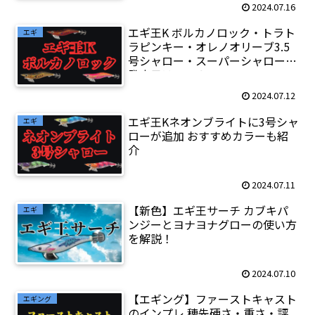
2024.07.16
エギ王K ボルカノロック・トラト
エギ
ラピンキー・オレノオリーブ3.5
号シャロー・スーパーシャローの
発売日はいつ？
2024.07.12
エギ王Kネオンブライトに3号シャ
エギ
ローが追加 おすすめカラーも紹
介
2024.07.11
【新色】エギ王サーチ カブキパ
エギ
ンジーとヨナヨナグローの使い方
を解説！
2024.07.10
【エギング】ファーストキャスト
エギング
のインプレ 穂先硬さ・重さ・評